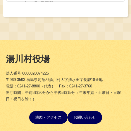
2024年11月1日更新
2024年11月1日更新
広報ゆがわ
令和4年度財務書類（一般会計等）
2024年9月1日更新
2024年9月1日更新
令和7年1月 年頭のあいさつ
住宅用太陽光発電システム設置補助金
2024年9月1日更新
2024年9月1日更新
村内行政区回覧板表紙（参考）
湯川村民応援歌
湯川村役場
2024年9月1日更新
2024年9月1日更新
交通安全の取り組み
財政情報
法人番号 6000020074225
〒969-3593 福島県河沼郡湯川村大字清水田字長瀞18番地
2024年9月1日更新
2024年9月1日更新
電話：0241-27-8800（代表） Fax：0241-27-3760
よくある質問
財務書類の公表について
開庁時間：午前8時30分から午後5時15分（年末年始・土曜日・日曜
日・祝日を除く）
2024年9月1日更新
2024年9月1日更新
ゆがわの魅力
マイナンバー（社会保障・税番号）制度について
地図・アクセス
お問い合わせ
2024年9月1日更新
2024年9月1日更新