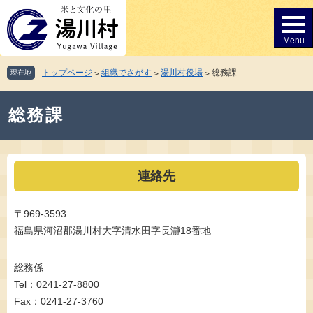
ペ
メ
ー
ニ
ジ
ュ
の
ー
先
を
トップページ
組織でさがす
湯川村役場
総務課
現在地
>
>
>
頭
飛
で
ば
本
す。
し
総務課
文
て
本
文
へ
連絡先
〒969-3593
福島県河沼郡湯川村大字清水田字長瀞18番地
総務係
Tel：0241-27-8800
Fax：0241-27-3760