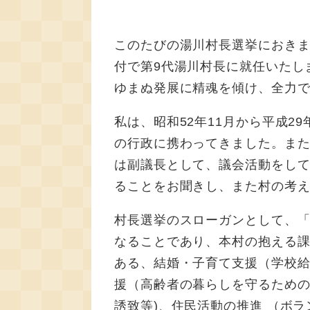
このたびの湯川村長選挙におきま
付で第9代湯川村長に就任いたし
ゆまぬ発展に精魂を傾け、全力
私は、昭和52年11月から平成2
の行政に携わってきました。また
は副議長として、議会活動をし
ることをお聞きし、また村の考
村長選挙のスローガンとして、
なることであり、本村の抱える
ある、結婚・子育て支援（学校給
援（高齢者の暮らしを守るため
誘致等)、住民活動の推進 （ボ