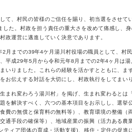
して、村民の皆様のご信任を賜り、初当選をさせてい
ました。村政を担う責任の重大さを改めて痛感し、
で村政運営に邁進していく決意であります。
9年2月までの39年4ケ月湯川村役場の職員として、
、平成29年5月から令和元年8月までの2年4ヶ月は
てまいりました。これらの経験を活かすとともに、ま
えをお伝えする対話を大切にし、村政執行をしてまい
「生まれ変わろう湯川村」を掲げ、生まれ変わるとは
課題を解決すべく、六つの基本項目をお示しし、選挙
食費の無償と保育料の無料等）、教育環境の整備（両
の交通手段の確保等）、地域産業の振興（活力ある農
ランティア団体の育成・活動支援)、移住・定住の促進