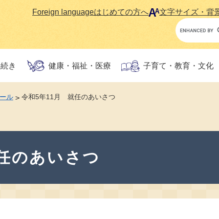
Foreign language
はじめての方へ
文字サイズ・背
Google
カ
ス
タ
手続き
健康・福祉・医療
子育て・教育・文化
ム
検
索
ール
令和5年11月 就任のあいさつ
>
就任のあいさつ