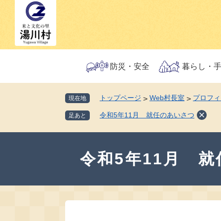
ペ
メ
ー
ニ
ジ
ュ
の
ー
先
を
頭
飛
防災・安全
暮らし・
で
ば
す。
し
トップページ
Web村長室
プロフィ
現在地
>
>
て
本
令和5年11月 就任のあいさつ
足あと
文
へ
本
文
令和5年11月 