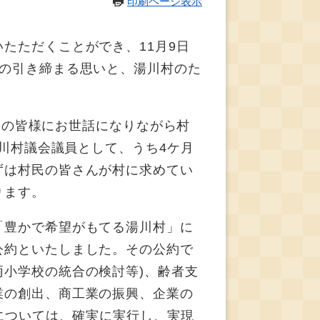
印刷ページ表示
たただくことができ、11月9日
身の引き締まる思いと、湯川村のた
村民の皆様にお世話になりながら村
湯川村議会議員として、うち4ケ月
ずは村民の皆さんが村に求めてい
ります。
「豊かで希望がもてる湯川村」に
公約といたしました。その公約で
小学校の統合の検討等)、齢者支
業の創出、商工業の振興、企業の
については、確実に実行し、実現