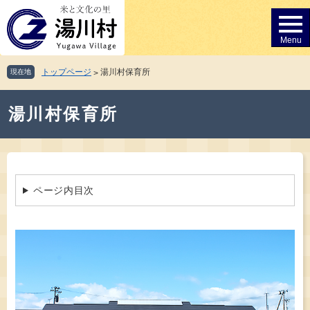
ペ
メ
ー
ニ
ジ
ュ
の
ー
先
を
トップページ
湯川村保育所
現在地
>
頭
飛
で
ば
本
す。
し
湯川村保育所
文
て
本
文
へ
ページ内目次