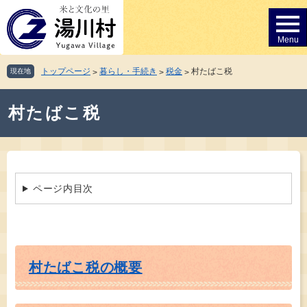
ペ
メ
ー
ニ
ジ
ュ
の
ー
先
を
トップページ
暮らし・手続き
税金
村たばこ税
現在地
>
>
>
頭
飛
で
ば
本
す。
し
村たばこ税
文
て
本
文
へ
ページ内目次
村たばこ税の概要