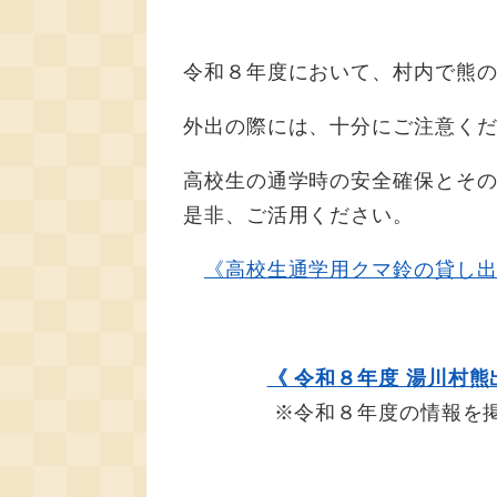
令和８年度において、村内で熊
外出の際には、十分にご注意く
高校生の通学時の安全確保とそ
是非、ご活用ください。
《高校生通学用クマ鈴の貸し
《 令和
８年度 湯川村熊
​ ※令和８年度の情報を掲