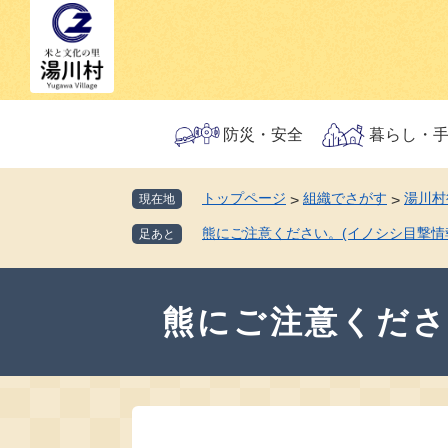
ペ
メ
ー
ニ
ジ
ュ
の
ー
先
を
頭
飛
防災・安全
暮らし・
で
ば
す。
し
トップページ
組織でさがす
湯川村
現在地
>
>
て
本
熊にご注意ください。(イノシシ目撃情報
足あと
文
へ
本
文
熊にご注意くださ