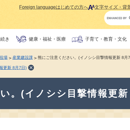
Foreign language
はじめての方へ
文字サイズ・背
Google
カ
ス
タ
手続き
健康・福祉・医療
子育て・教育・文化
ム
検
索
役場
産業建設課
熊にご注意ください。(イノシシ目撃情報更新 8月7
>
>
更新 8月7日)
い。(イノシシ目撃情報更新 