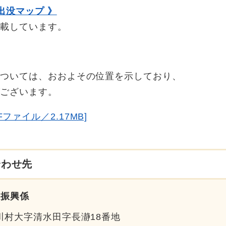
出没マップ 》
しています。
いては、おおよその位置を示しており、
がございます。
ファイル／2.17MB]
合わせ先
業振興係
川村大字清水田字長瀞18番地