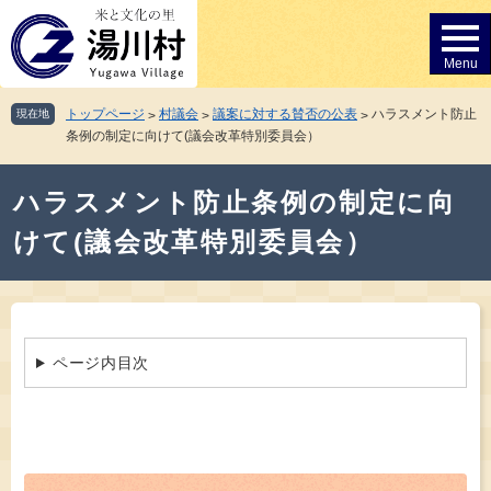
ペ
メ
ー
ニ
ジ
ュ
の
ー
先
を
トップページ
村議会
議案に対する賛否の公表
ハラスメント防止
現在地
>
>
>
頭
飛
条例の制定に向けて(議会改革特別委員会）
で
ば
す。
し
本
て
ハラスメント防止条例の制定に向
文
本
けて(議会改革特別委員会）
文
へ
ページ内目次