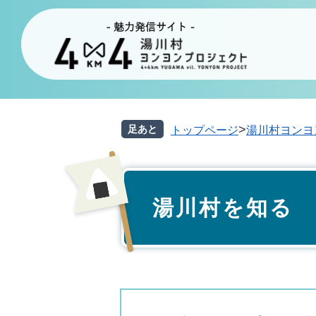
ペ
メ
ー
ニ
ジ
ュ
の
ー
先
を
頭
飛
で
ば
>
足あと
トップページ
湯川村ヨンヨ
す。
し
て
本
本
文
湯川村を知る
文
へ