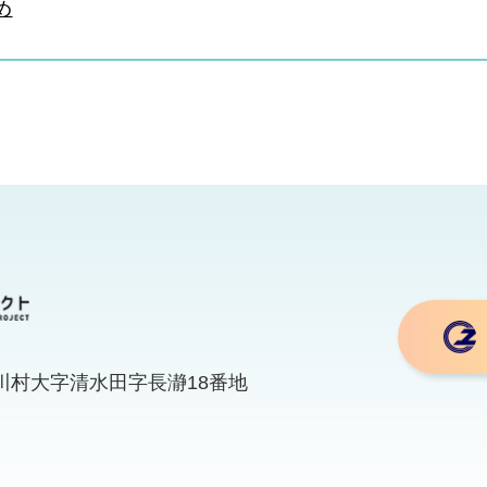
め
湯川村大字清水田字長瀞18番地