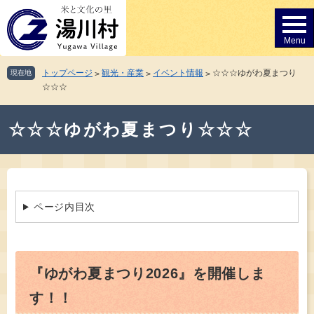
ペ
メ
ー
ニ
ジ
ュ
の
ー
先
を
トップページ
観光・産業
イベント情報
☆☆☆ゆがわ夏まつり
現在地
>
>
>
頭
飛
☆☆☆
で
ば
す。
し
本
て
☆☆☆ゆがわ夏まつり☆☆☆
文
本
文
へ
ページ内目次
『ゆがわ夏まつり2026』を開催しま
す！！