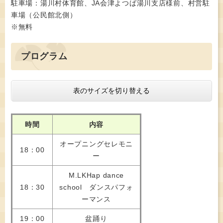
駐車場：湯川村体育館、JA会津よつば湯川支店様前、村営駐
車場（公民館北側）
※無料
プログラム
表のサイズを切り替える
時間
内容
オープニングセレモニ
18：00
ー
M.LKHap dance
18：30
school ダンスパフォ
ーマンス
19：00
盆踊り