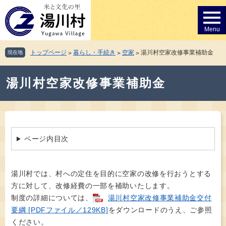
ペ
メ
ー
ニ
ジ
ュ
の
ー
先
を
トップページ
暮らし・手続き
空家
湯川村空家改修事業補助金
現在地
>
>
>
頭
飛
で
ば
本
す。
し
湯川村空家改修事業補助金
文
て
本
文
へ
ページ内目次
湯川村では、村への定住を目的に空家の改修を行おうとする
方に対して、改修経費の一部を補助いたします。
制度の詳細については、
湯川村空家改修事業補助金交付
要綱 [PDFファイル／129KB]
をダウンロードのうえ、ご参照
ください。​