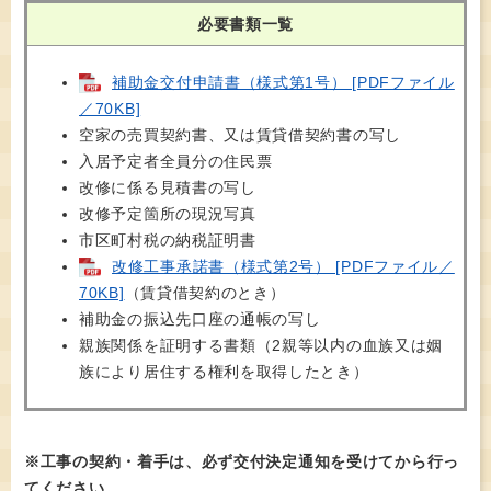
必要書類一覧
補助金交付申請書（様式第1号） [PDFファイル
／70KB]
空家の売買契約書、又は賃貸借契約書の写し
入居予定者全員分の住民票
改修に係る見積書の写し
改修予定箇所の現況写真
市区町村税の納税証明書
改修工事承諾書（様式第2号） [PDFファイル／
70KB]
（賃貸借契約のとき）
補助金の振込先口座の通帳の写し
親族関係を証明する書類（2親等以内の血族又は姻
族により居住する権利を取得したとき）
※工事の契約・着手は、必ず交付決定通知を受けてから行っ
てください。