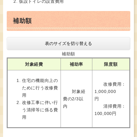
仮設トイレの設置費用
補助額
表のサイズを切り替える
補助額
対象経費
補助率
限度額
住宅の機能向上の
改修費用：
ために行う改修費
対象経
1,000,000
用
費の2/3以
円
改修工事に伴い行
内
清掃費用：
う清掃等に係る費
100,000円
用