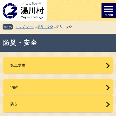
ペ
メ
ー
ニ
ジ
ュ
の
ー
先
を
トップページ
防災・安全
防災・安全
現在地
>
>
頭
飛
で
ば
本
す。
し
防災・安全
文
て
本
文
へ
第二階層
消防
防災