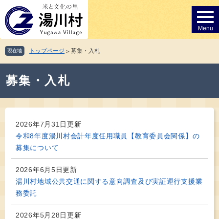
ペ
メ
ー
ニ
ジ
ュ
の
ー
先
を
トップページ
募集・入札
現在地
>
頭
飛
で
ば
本
す。
し
募集・入札
文
て
本
文
へ
2026年7月31日更新
令和8年度湯川村会計年度任用職員【教育委員会関係】の
募集について
2026年6月5日更新
湯川村地域公共交通に関する意向調査及び実証運行支援業
務委託
2026年5月28日更新