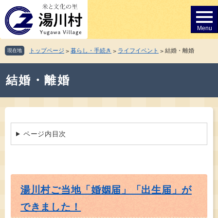
ペ
メ
ー
ニ
ジ
ュ
の
ー
先
を
トップページ
暮らし・手続き
ライフイベント
結婚・離婚
現在地
>
>
>
頭
飛
で
ば
本
す。
し
結婚・離婚
文
て
本
文
へ
ページ内目次
湯川村ご当地「婚姻届」「出生届」が
できました！