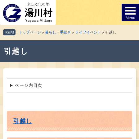
ペ
メ
ー
ニ
ジ
ュ
の
ー
先
を
トップページ
暮らし・手続き
ライフイベント
引越し
現在地
>
>
>
頭
飛
で
ば
本
す。
し
引越し
文
て
本
文
へ
ページ内目次
引越し