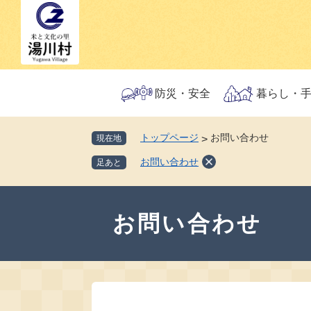
ペ
メ
ー
ニ
ジ
ュ
の
ー
先
を
頭
飛
防災・安全
暮らし・
で
ば
す。
し
トップページ
お問い合わせ
現在地
>
て
本
お問い合わせ
足あと
文
へ
本
文
お問い合わせ