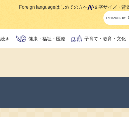
Foreign language
はじめての方へ
文字サイズ・背
Google
カ
ス
タ
手続き
健康・福祉・医療
子育て・教育・文化
ム
検
索