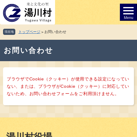
ペ
メ
ー
ニ
ジ
ュ
の
ー
先
を
トップページ
お問い合わせ
現在地
>
頭
飛
で
ば
本
す。
し
お問い合わせ
文
て
本
文
へ
ブラウザでCookie（クッキー）が使用できる設定になってい
ない、または、ブラウザがCookie（クッキー）に対応してい
ないため、お問い合わせフォームをご利用頂けません。
湯川村役場