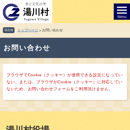
ペ
メ
ー
ニ
ジ
ュ
の
ー
先
を
トップページ
お問い合わせ
現在地
>
頭
飛
で
ば
本
す。
し
お問い合わせ
文
て
本
文
へ
ブラウザでCookie（クッキー）が使用できる設定になってい
ない、または、ブラウザがCookie（クッキー）に対応してい
ないため、お問い合わせフォームをご利用頂けません。
湯川村役場